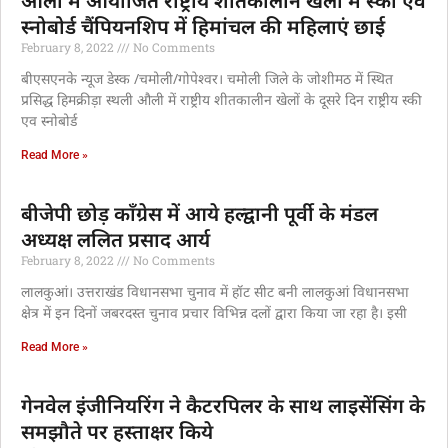
औली में आयोजित राष्ट्रीय शीतकालीन खेलों में स्की एव
स्नोबोर्ड चैंपियनशिप में हिमांचल की महिलाएं छाई
February 8, 2022
No Comments
बीएसएनके न्यूज डेस्क /चमोली/गोपेश्वर। चमोली जिले के जोशीमठ में स्थित
प्रसिद्ध हिमक्रीड़ा स्थली औली में राष्ट्रीय शीतकालीन खेलों के दूसरे दिन राष्ट्रीय स्की
एव स्नोबोर्ड
Read More »
बीजेपी छोड़ काँग्रेस में आये हल्द्वानी पूर्वी के मंडल
अध्यक्ष ललित प्रसाद आर्य
February 8, 2022
No Comments
लालकुआं। उत्तराखंड विधानसभा चुनाव में हॉट सीट बनी लालकुआं विधानसभा
क्षेत्र में इन दिनों जबरदस्त चुनाव प्रचार विभिन्न दलों द्वारा किया जा रहा है। इसी
Read More »
गेनवेल इंजीनियरिंग ने कैटरपिलर के साथ लाइसेंसिंग के
समझौते पर हस्ताक्षर किये