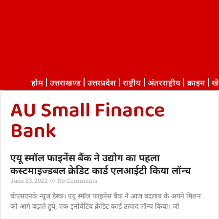
होम
उत्तराखण्ड
उत्तरप्रदेश
राष्ट्रीय
अंतरराष्ट्रीय
क्राइम
ख
AU Small Finance
Bank
एयू स्मॉल फाइनेंस बैंक ने उद्योग का पहला
कस्टमाइज्डबल क्रेडिट कार्ड एलआईटी किया लॉन्च
June 23, 2022
No Comments
बीएसएनके न्यूज डेस्क। एयू स्मॉल फाइनेंस बैंक ने आज बदलाव के अपने मिशन
को आगे बढ़ाते हुये, एक इनोवेटिव क्रेडिट कार्ड उत्पाद लॉन्च किया। जो