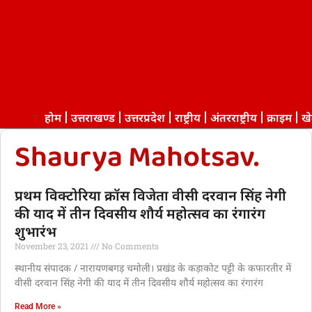
होम
उत्तराखण्ड
उत्तरप्रदेश
राष्ट्रीय
अंतरराष्ट्रीय
क्राइम
ख
Shaurya Mahotsav.
प्रथम विक्टोरिया क्रॉस विजेता वीसी दरवान सिंह नेगी
की याद में तीन दिवसीय शौर्य महोत्सव का रंगारंग
शुभारंभ
November 23, 2021
No Comments
स्थानीय संपादक / नारायणबगड़ चमोली। प्रखंड के कड़ाकोट पट्टी के कफारतीर में
वीसी दरवान सिंह नेगी की याद में तीन दिवसीय शौर्य महोत्सव का रंगारंग
Read More »