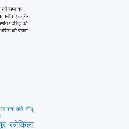
ेशन की पहल का
े क्लीन एंड ग्रीन
वरणीय पदचिह्न को
विष्य को बढ़ावा
 सुर-कोकिला