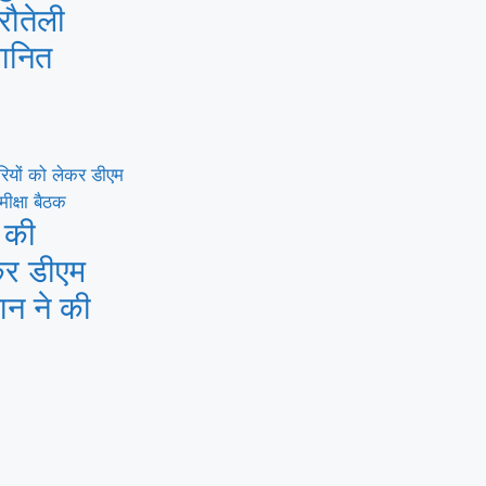
रौतेली
मानित
स की
ेकर डीएम
न ने की