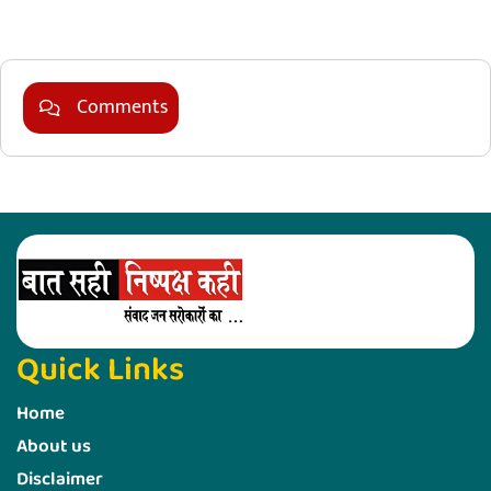
Marketing Hack4U
Comments
Quick Links
Home
About us
Disclaimer