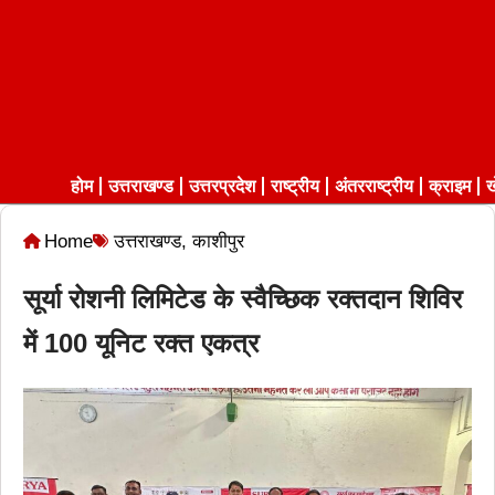
होम
उत्तराखण्ड
उत्तरप्रदेश
राष्ट्रीय
अंतरराष्ट्रीय
क्राइम
ख
Home
उत्तराखण्ड
,
काशीपुर
सूर्या रोशनी लिमिटेड के स्वैच्छिक रक्तदान शिविर
में 100 यूनिट रक्त एकत्र