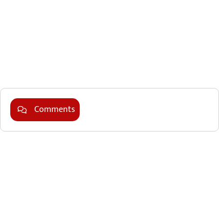
Marketing Hack4U
Comments