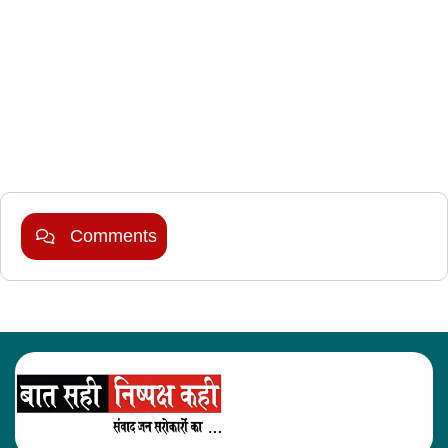
Marketing Hack4U
Comments