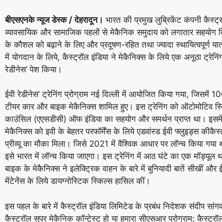
बीएसएनके न्यूज डेस्क / देहरादून।
भारत की प्रमुख लुब्रिकेंट कंपनी कैस्‍ट्
व्‍यावसायिक और सामाजिक पहलों से मेकैनिक समुदाय को लगातार सहयोग दिय
के कौशल को बढ़ाने के लिए और प्रदूषण-रहित तथा ज्‍यादा स्‍थायित्‍वपूर्ण 
में योगदान के लिये, कैस्‍ट्रॉल इंडिया ने मेकैनिक्‍स के लिये एक अनूठा ट्रेनिं
रेडीनेस’ पेश किया।
ईवी रेडीनेस’ ट्रेनिंग प्रोग्राम नई दिल्‍ली में आयोजित किया गया, जिसमें 10
टीयर कार और बाइक मेकैनिक्‍स शामिल हुए। इस ट्रेनिंग को ऑटोमोटिव स्कि
काउंसिल (एएसडीसी) ऑफ इंडिया का सहयोग और समर्थन प्राप्‍त था। इसमें 
मेकैनिक्‍स को इवी के बेहतर परफॉर्मेंस के लिये एडवांस्‍ड ईवी फ्लुइड्स कीकैस
प्रीव्‍यू का मौका मिला। जिसे 2021 में वैश्विक आधार पर लॉन्‍च किया गया 
इसे भारत में लॉन्‍च किया जाएगा। इस ट्रेनिंग में आठ घंटे का एक मॉड्यूल
बाइक के मेकैनिक्‍स ने इलेक्ट्रिक वाहन के बारे में बुनियादी बातें सीखीं और
मेंटेनेंस के लिये डायग्‍नोस्टिक स्किल्‍स हासिल कीं।
इस पहल के बारे में कैस्‍ट्रॉल इंडिया लिमिटेड के प्रबंध निदेशक संदीप सांग
कैस्‍ट्रॉल सुपर मेकैनिक कॉन्‍टेस्‍ट हो या हमारा सीएसआर प्रोग्राम: कैस्‍ट्रॉ