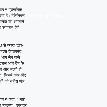
रॉल ने प्रासंगिक
ा है। मेकैनिक्‍स
Marketing Hack4U
यातायात को अपनाने
ग प्रोग्राम ईवी
0 से ज्‍यादा टॉप-
ल्‍स डेवलपमेंट
भाग लेने वाले
्‍ट्रॉल ऑन रेंज के
था और जल्‍दी ही
 था, जिसमें कार और
 ईवी की सर्विस और
वान ने कहा, “ चाहे
ल एकलव्‍य। स्‍वतंत्र