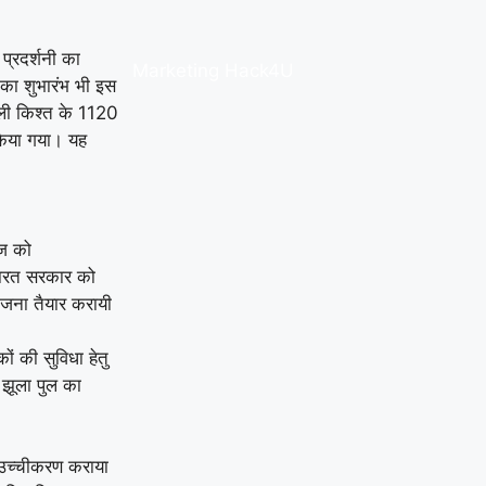
 प्रदर्शनी का
Marketing Hack4U
 का शुभारंभ भी इस
हली किश्त के 1120
किया गया। यह
ेज को
भारत सरकार को
ोजना तैयार करायी
ं की सुविधा हेतु
 झूला पुल का
र उच्चीकरण कराया