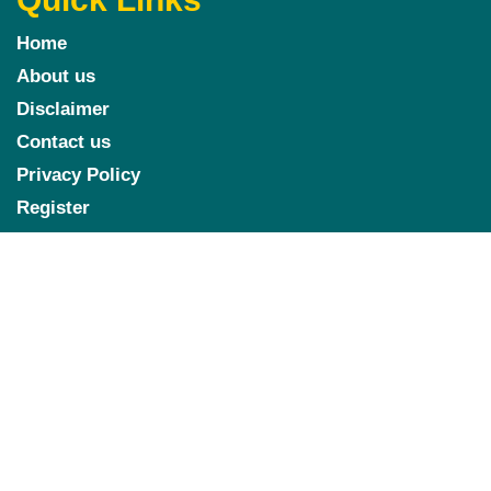
Home
About us
Disclaimer
Contact us
Privacy Policy
Register
Follow us
Marketing Hack4u
000000