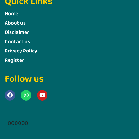
Quick Links
Home
About us
Disclaimer
Contact us
Privacy Policy
Register
Follow us
Marketing Hack4u
000000