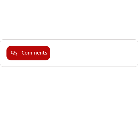
Marketing Hack4U
Comments