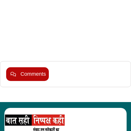
Marketing Hack4U
Comments