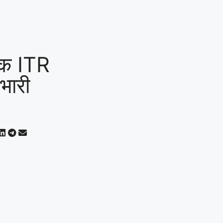
तक ITR
 भारी