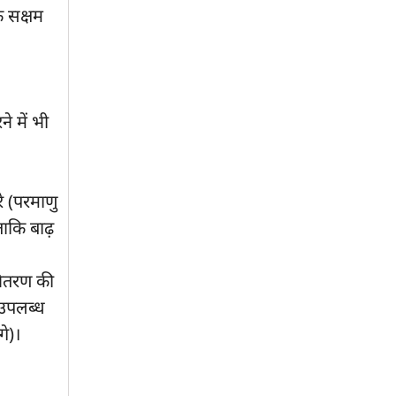
क सक्षम
े में भी
े (परमाणु
ताकि बाढ़
/वितरण की
े उपलब्ध
गे)।