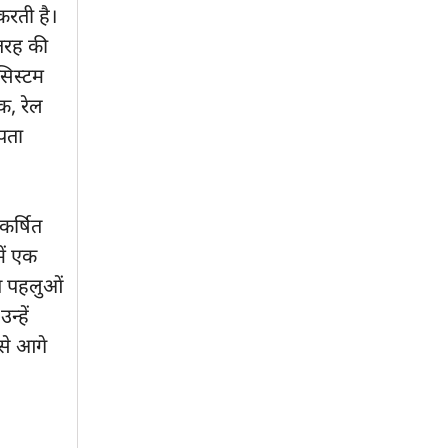
करती है।
तरह की
 सिस्टम
क, रेल
 पता
कर्षित
ें एक
्न पहलुओं
्हें
 से आगे