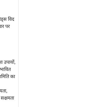
रोड्स विद
धार पर
ा उपायों,
ंभावित
ामिति का
ीयता,
ा सक्षमता