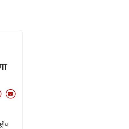
गा
्रीय