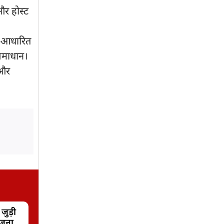
और होस्ट
ड-आधारित
समाधान।
 और
 जुड़ी
ोजना