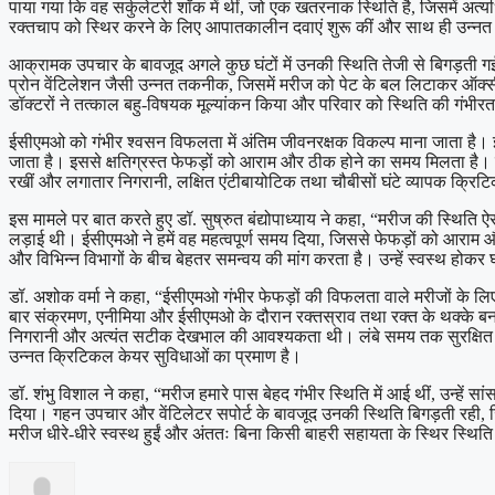
पाया गया कि वह सर्कुलेटरी शॉक में थीं, जो एक खतरनाक स्थिति है, जिसमें अत्यध
रक्तचाप को स्थिर करने के लिए आपातकालीन दवाएं शुरू कीं और साथ ही उन्न
आक्रामक उपचार के बावजूद अगले कुछ घंटों में उनकी स्थिति तेजी से बिगड़ती ग
प्रोन वेंटिलेशन जैसी उन्नत तकनीक, जिसमें मरीज को पेट के बल लिटाकर ऑक्स
डॉक्टरों ने तत्काल बहु-विषयक मूल्यांकन किया और परिवार को स्थिति की गंभ
ईसीएमओ को गंभीर श्वसन विफलता में अंतिम जीवनरक्षक विकल्प माना जाता है। इ
जाता है। इससे क्षतिग्रस्त फेफड़ों को आराम और ठीक होने का समय मिलता है। म
रखीं और लगातार निगरानी, लक्षित एंटीबायोटिक तथा चौबीसों घंटे व्यापक क्र
इस मामले पर बात करते हुए डॉ. सुष्रुत बंद्योपाध्याय ने कहा, “मरीज की स्थि
लड़ाई थी। ईसीएमओ ने हमें वह महत्वपूर्ण समय दिया, जिससे फेफड़ों को आरा
और विभिन्न विभागों के बीच बेहतर समन्वय की मांग करता है। उन्हें स्वस्थ होक
डॉ. अशोक वर्मा ने कहा, “ईसीएमओ गंभीर फेफड़ों की विफलता वाले मरीजों के लि
बार संक्रमण, एनीमिया और ईसीएमओ के दौरान रक्तस्राव तथा रक्त के थक्के बनन
निगरानी और अत्यंत सटीक देखभाल की आवश्यकता थी। लंबे समय तक सुरक्षित औ
उन्नत क्रिटिकल केयर सुविधाओं का प्रमाण है।
डॉ. शंभु विशाल ने कहा, “मरीज हमारे पास बेहद गंभीर स्थिति में आई थीं, उन्ह
दिया। गहन उपचार और वेंटिलेटर सपोर्ट के बावजूद उनकी स्थिति बिगड़ती रही, 
मरीज धीरे-धीरे स्वस्थ हुईं और अंततः बिना किसी बाहरी सहायता के स्थिर स्थिति 