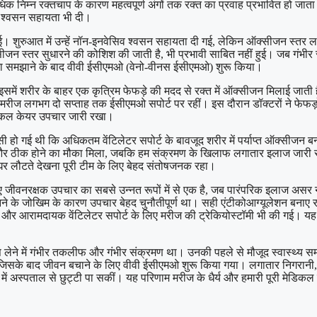
िक निम्न रक्तचाप के कारण महत्वपूर्ण अंगों तक रक्त का प्रवाह प्रभावित हो जाता
त श्वसन सहायता भी दी।
ई। शुरुआत में उन्हें नॉन-इनवेसिव श्वसन सहायता दी गई, लेकिन ऑक्सीजन स्तर लग
ीजन स्तर सुधारने की कोशिश की जाती है, भी प्रभावी साबित नहीं हुई। जब गंभी
ीरता समझाने के बाद वीवी ईसीएमओ (वेनो-वीनस ईसीएमओ) शुरू किया।
समें शरीर के बाहर एक कृत्रिम फेफड़े की मदद से रक्त में ऑक्सीजन मिलाई जाती 
रीज लगभग दो सप्ताह तक ईसीएमओ सपोर्ट पर रहीं। इस दौरान डॉक्टरों ने फेफड़ों 
िटिकल केयर उपचार जारी रखा।
ति ऐसी हो गई थी कि अधिकतम वेंटिलेटर सपोर्ट के बावजूद शरीर में पर्याप्त ऑक्
म और ठीक होने का मौका मिला, जबकि हम संक्रमण के खिलाफ लगातार इलाज जारी र
र घर लौटते देखना पूरी टीम के लिए बेहद संतोषजनक रहा।
ए जीवनरक्षक उपचार का सबसे उन्नत रूपों में से एक है, जब पारंपरिक इलाज असर न
े के जोखिम के कारण उपचार बेहद चुनौतीपूर्ण था। सही एंटीकोआग्यूलेशन बनाए र
र आरामदायक वेंटिलेटर सपोर्ट के लिए मरीज की ट्रेकियोस्टॉमी भी की गई। यह
ें सांस लेने में गंभीर तकलीफ और गंभीर संक्रमण था। उनकी पहले से मौजूद स्वास्थ
जिसके बाद जीवन बचाने के लिए वीवी ईसीएमओ शुरू किया गया। लगातार निगरानी, सम
में अस्पताल से छुट्टी पा सकीं। यह परिणाम मरीज के धैर्य और हमारी पूरी मेडिकल ट