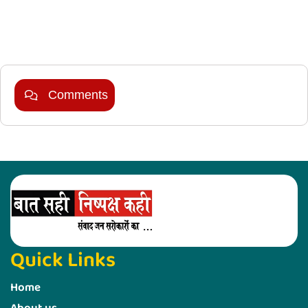
Marketing Hack4U
Comments
Quick Links
Home