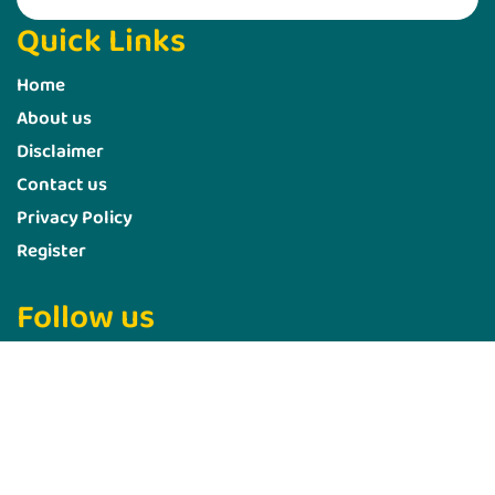
Quick Links
Home
About us
Disclaimer
Contact us
Privacy Policy
Register
Follow us
Marketing Hack4u
000000