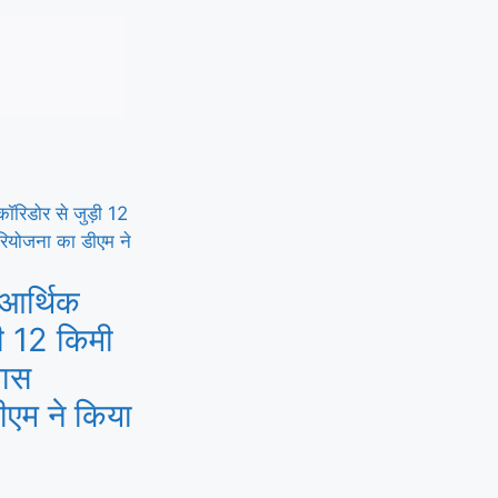
 आर्थिक
ी 12 किमी
पास
ीएम ने किया