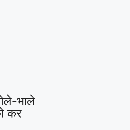
भोले-भाले
ो कर