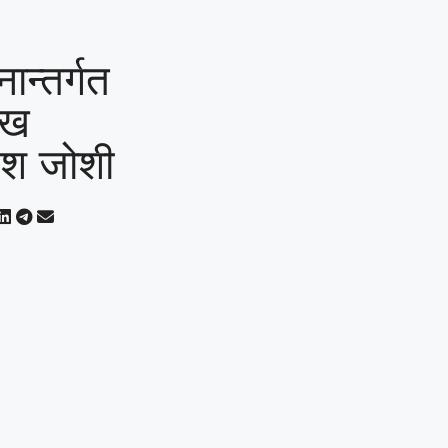
न्तर्गत
ाख
णेश जोशी