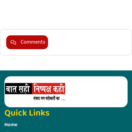
Marketing Hack4U
Comments
Quick Links
Home