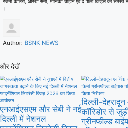
रजनी कालरा, आस्था सैनी, मोनिका चौहान एवं द पॉली किड्स का समस्त स
।
Author:
BSNK NEWS
और देखें
दिल्ली-देहरादून
एनआईएसएम और सेबी ने नई
कॉरिडोर से जुड़
दिल्ली में नेशनल
ग्रीनफील्ड बाई