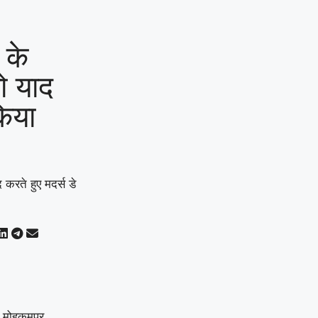
 के
ो याद
किया
 मोहकमपुर,