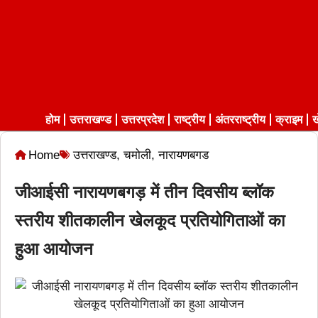
होम
उत्तराखण्ड
उत्तरप्रदेश
राष्ट्रीय
अंतरराष्ट्रीय
क्राइम
ख
Home
उत्तराखण्ड
,
चमोली
,
नारायणबगड
जीआईसी नारायणबगड़ में तीन दिवसीय ब्लॉक
स्तरीय शीतकालीन खेलकूद प्रतियोगिताओं का
हुआ आयोजन