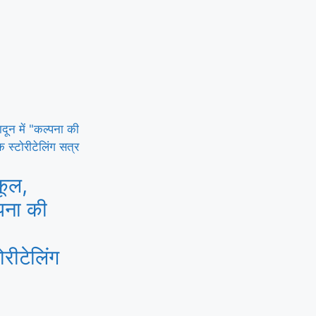
कूल,
्पना की
ोरीटेलिंग