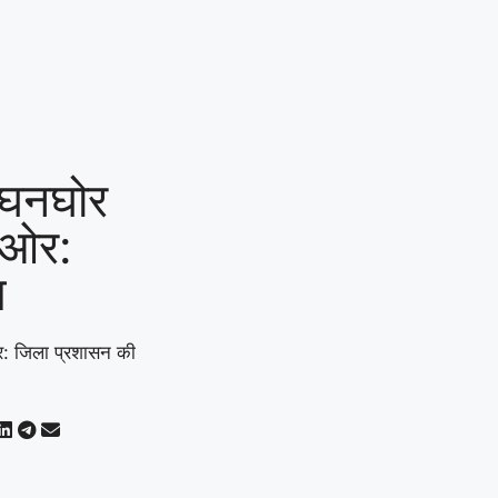
ें घनघोर
ी ओर:
ल