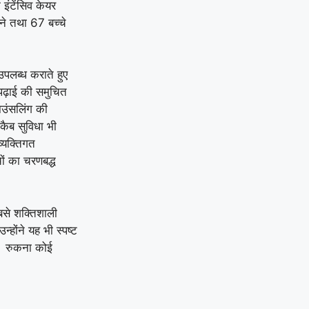
इंटेंसिव केयर
ीनने तथा 67 बच्चे
 उपलब्ध कराते हुए
 पढ़ाई की समुचित
काउंसलिंग की
कैब सुविधा भी
व्यक्तिगत
ों का चरणबद्ध
बसे शक्तिशाली
्होंने यह भी स्पष्ट
गा। रुकना कोई