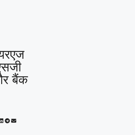
ेयरएज
ईएसजी
और बैंक