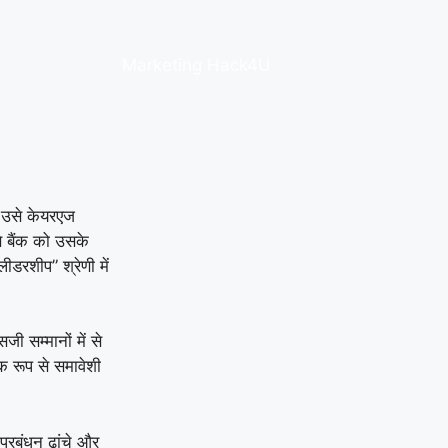
Marketing Hack4U
ि उसे केयरएज
े बैंक को उसके
डरशीप” श्रेणी में
ी सम्मानों में से
 रूप से समावेशी
प्रबंधन ढांचे और