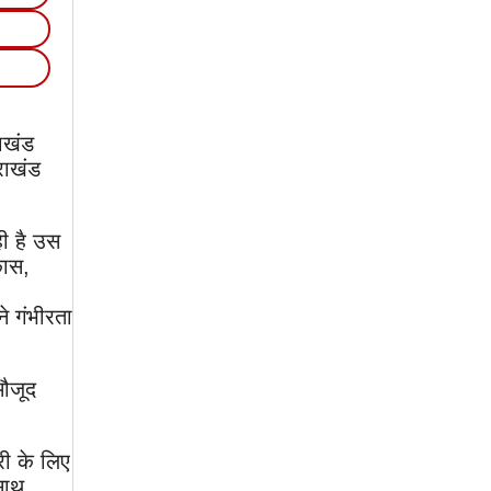
ाखंड
राखंड
ही है उस
कास,
ने गंभीरता
मौजूद
री के लिए
साथ