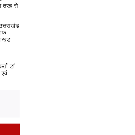
स तरह से
उत्तराखंड
साफ
राखंड
र्ता डॉ
 एवं