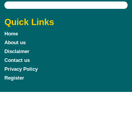
Quick Links
Home
About us
Disclaimer
Contact us
Privacy Policy
Register
Follow us
Marketing Hack4u