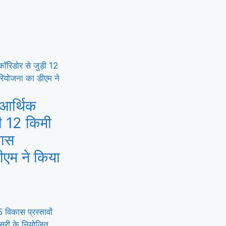
 आर्थिक
ी 12 किमी
पास
ीएम ने किया